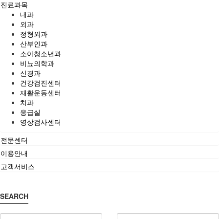
진료과목
내과
외과
정형외과
산부인과
소아청소년과
비뇨의학과
신경과
건강검진센터
재활운동센터
치과
응급실
영상검사센터
전문센터
이용안내
고객서비스
SEARCH