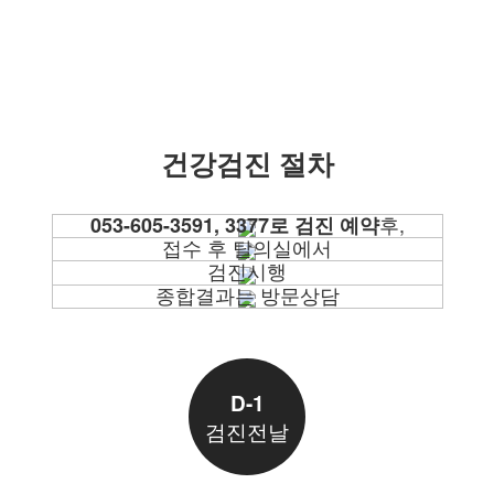
건강검진 절차
STEP 1
STEP 2
STEP 3
후,
053-605-3591, 3377로 검진 예약
STEP 4
접수 후 탈의실에서
5층 검진센터 방문
검진시행
환복합니다. 정밀검사를 위해
종합결과는 방문상담
속옷은 탈의, 액세사리는 빼주십시오.
또는 모바일, 일반우편으로
받으실 수 있습니다.
D-1
검진전날