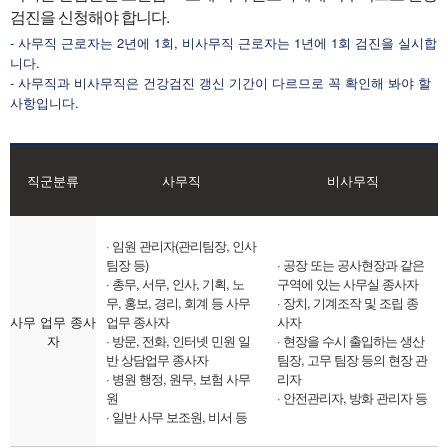
검진을 신청해야 합니다.
- 사무직 근로자는 2년에 1회, 비사무직 근로자는 1년에 1회 검진을 실시합
니다.
- 사무직과 비사무직은 건강검진 갱신 기간이 다르므로 꼭 확인해 봐야 할
사항입니다.
직군분류
사무직
비사무직
· 임원 관리자(관리팀장, 인사
팀장 등)
· 공장 또는 공사현장과 같은
· 총무, 서무, 인사, 기획, 노
구역에 있는 사무실 종사자
무, 홍보, 경리, 회계 등 사무
· 장치, 기계조작 및 조립 종
사무 업무 종사
업무 종사자
사자
자
· 방문, 전화, 인터넷 민원 일
· 현장을 수시 출입하는 생산
반 상담업무 종사자
팀장, 고무 팀장 등의 현장 관
· 병원 행정, 원무, 보험 사무
리자
원
· 안전관리자, 방화 관리자 등
· 일반 사무 보조원, 비서 등