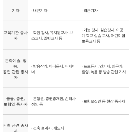
기자
· 내근기자
· 외근기자
· 기능 강사, 실습강사, 이공
교육기관 종사
· 학원 강사, 유치원교사, 보
계 학교 실습 교사, 어린이집
자
조교사, 일반교사 등
보육교사 등
문화예술, 방
송,
· 방송작가, 아나운서, 디자이
· 프로듀서, 연기자, 안무가,
공연 관련 종사
너
촬영, 녹음 등 방송 관련 기사
자
금융, 증권,
· 은행원, 증권중개인, 손해사
· 보험모집인 등 현장 종사자
보험업 종사자
정인 등
건축 관련 종사
· 건축 설계사, 재도사
자