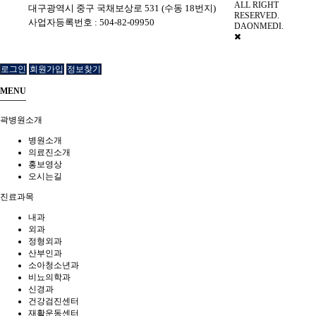
ALL RIGHT
대구광역시 중구 국채보상로 531 (수동 18번지)
|
RESERVED.
사업자등록번호 : 504-82-09950
DAONMEDI.
로그인
회원가입
정보찾기
MENU
곽병원소개
병원소개
의료진소개
홍보영상
오시는길
진료과목
내과
외과
정형외과
산부인과
소아청소년과
비뇨의학과
신경과
건강검진센터
재활운동센터